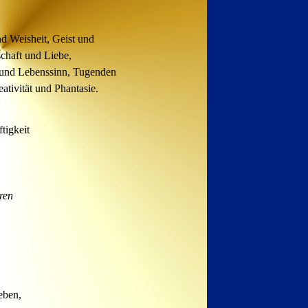
d Weisheit, Geist und
schaft
und Liebe,
 und
Lebenssinn, Tugenden
ativität und Phantasie.
tigkeit
ren
eben,