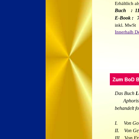
Erhältlich al
Buch : 1
E-Book
: 7
inkl. MwSt
Innerhalb De
Das Buch
L
Aphorism
behandelt f
I.
Von Go
II.
Von Gei
III.
Von
Fr