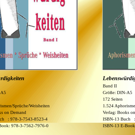
rdigkeiten
Lebenswürdig
Band II
-A5
Größe: DIN-A5
172 Seiten
ismen/Sprüche/Weisheiten
1.524 Aphorisme
oks on Demand
Verlag: Books 
ch : 978-3-7543-8523-4
ISBN-13 Buch 
Book:
978-3-7562-7976-0
ISBN-13 E-Boo