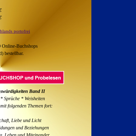
€
€
hlands portofrei
00 Online-Buchshops
d)
bestellbar.
swürdigkeiten Band II
 Sprüche * Weisheiten
mit folgenden Themen fort:
haft, Liebe und Licht
idungen und Beziehungen
g, Leben und Miteinander