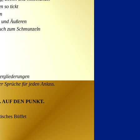
n so tickt
n
 und Äußeren
auch zum Schmunzeln
ergliederungen
ler Sprüche für jeden Anlass.
 AUF DEN PUNKT.
tisches Büffet