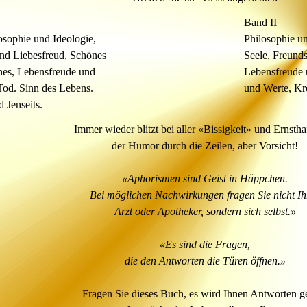
Band II
losophie und Ideologie,
Philosophie un
und
Liebesfreud,
Schönes
Seele
, Freund
hes, Lebensfreude und
Lebensfreude
Tod.
Sinn des Lebens.
und Werte, Kre
nd
Jenseits.
Immer wieder blitzt bei aller «Bissigkeit» und Ernsthaf
der Humor durch die Zeilen, aber Vorsicht!
«Aphorismen sind Geist in Häppchen.
Bei möglichen Nachwirkungen fragen Sie nicht Ih
Arzt oder Apotheker, sondern sich selbst.»
«Es sind die Fragen,
die den Antworten die Türen öffnen.»
Fragen Sie dieses Buch, es wird Ihnen Antworten g