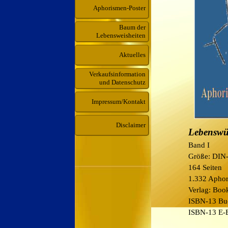
Aphorismen-Poster
Baum der
Lebensweisheiten
Aktuelles
Verkaufsinformation
und Datenschutz
Impressum/Kontakt
Disclaimer
Lebenswü
Band I
Größe: DIN
164 Seiten
1.332 Aphor
Verlag: Bo
ISBN-13 Bu
ISBN-13 E-