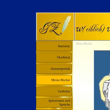
Meine Bücher
Startseite
Überblick
Autorenporträt
Meine Bücher
Gedichte
Aphorismen und
Sprüche