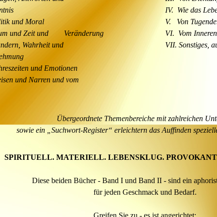
tnis
IV.
Wie das Lebe
itik und Moral
V.
Von Tugende
um und Zeit und Veränderung
VI.
Vom Inneren
ndern, Wahrheit und
VII.
Sonstiges, 
ehmung
hreszeiten und Emotionen
isen und Narren und vom
Übergeordnete Themenbereiche mit zahlreichen Unt
sowie ein „Suchwort-Register“
erleichtern das Auffinden speziel
SPIRITUELL. MATERIELL. LEBENSKLUG. PROVOKANT.
Diese beiden Bücher - Band I und Band II - sind ein aphoris
für jeden Geschmack und Bedarf.
Greifen Sie zu - es ist angerichtet: